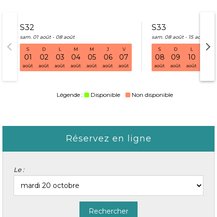
S32
S33
sam. 01 août - 08 août
sam. 08 août - 15 août
S
D
L
M
M
J
V
S
D
L
M
S32 sam. 01 août - 08 août
01
02
03
04
05
06
07
08
09
10
11
août
août
août
août
août
août
août
août
août
août
août
Légende :
Disponible
Non disponible
Réservez en ligne
Le :