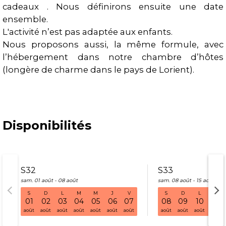
cadeaux . Nous définirons ensuite une date
ensemble.
L'activité n’est pas adaptée aux enfants.
Nous proposons aussi, la même formule, avec
l’hébergement dans notre chambre d’hôtes
(longère de charme dans le pays de Lorient).
Disponibilités
S32
S33
sam. 01 août - 08 août
sam. 08 août - 15 août
S
D
L
M
M
J
V
S
D
L
M
S32 sam. 01 août - 08 août
01
02
03
04
05
06
07
08
09
10
11
août
août
août
août
août
août
août
août
août
août
août