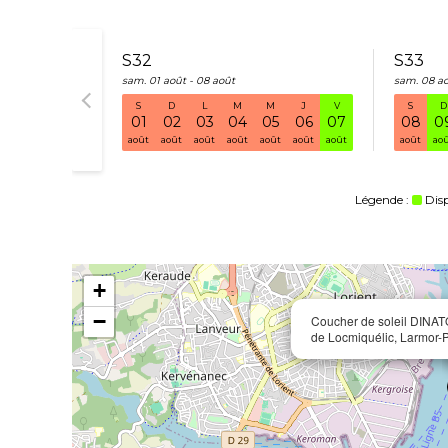
S32
S33
sam. 01 août - 08 août
sam. 08 ao
S
D
L
M
M
J
V
S
D
01
02
03
04
05
06
07
08
0
août
août
août
août
août
août
août
août
ao
Légende :
Dis
+
−
Coucher de soleil DINAT
de Locmiquélic, Larmor-P