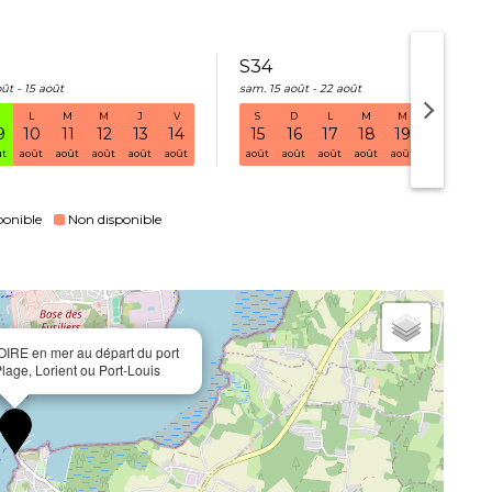
S34
ût - 15 août
sam. 15 août - 22 août
L
M
M
J
V
S
D
L
M
M
J
V
S32 sam. 01 août - 08 août
9
10
11
12
13
14
15
16
17
18
19
20
21
ût
août
août
août
août
août
août
août
août
août
août
août
août
ponible
Non disponible
OIRE en mer au départ du port
lage, Lorient ou Port-Louis