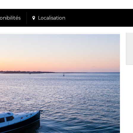
onibilités
Localisation
P