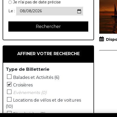
Je n'ai pas de date précise
Le :
Dispo
AFFINER VOTRE RECHERCHE
Type de Billetterie
Balades et Activités
(
6
)
Croisières
Evènements
(
0
)
Locations de vélos et de voitures
(
10
)
Sites à visiter
(
3
)