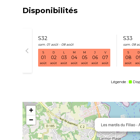
Disponibilités
S32
S33
sam. 01 août - 08 août
sam. 08 ao
S
D
L
M
M
J
V
S
D
01
02
03
04
05
06
07
08
0
août
août
août
août
août
août
août
août
ao
Légende :
Dis
+
−
Les mardis du Fillao - 