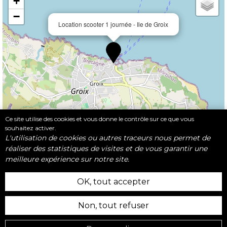
+
−
Location scooter 1 journée - Ile de Groix
Ce site utilise des cookies et vous donne le contrôle sur ce que vous
souhaitez activer.
Leaflet
|
©
OpenStreetMap
L'utilisation de cookies ou autres traceurs nous permet de
réaliser des statistiques de visites et de vous garantir une
meilleure expérience sur notre site.
OK, tout accepter
Mentions Légales
Non, tout refuser
CGV