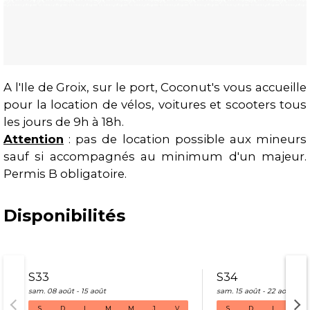
A l'Ile de Groix, sur le port, Coconut's vous accueille
pour la location de vélos, voitures et scooters tous
Présentation
les jours de 9h à 18h.
Attention
:
pas de location possible aux mineurs
sauf si accompagnés au minimum d'un majeur.
Permis B obligatoire.
Disponibilités
S33
S34
sam. 08 août - 15 août
sam. 15 août - 22 août
S
D
L
M
M
J
V
S
D
L
M
S33 sam. 08 août - 15 août