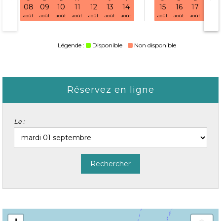
08
09
10
11
12
13
14
15
16
17
18
août
août
août
août
août
août
août
août
août
août
août
Légende :
Disponible
Non disponible
Réservez en ligne
Le :