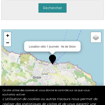
+
−
Location vélo 1 journée - Ile de Groix
Ce site utilise des cookies et vous donne le contrôle sur ce que vous
souhaitez activer.
Leaflet
|
©
OpenStreetMap
L'utilisation de cookies ou autres traceurs nous permet de
réaliser des statistiques de visites et de vous garantir une