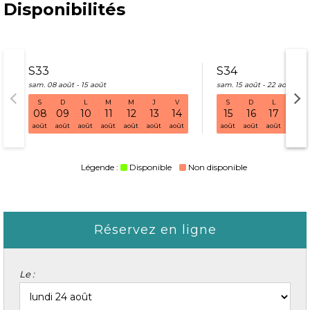
Disponibilités
S33
S34
sam. 08 août - 15 août
sam. 15 août - 22 août
S
D
L
M
M
J
V
S
D
L
M
S33 sam. 08 août - 15 août
08
09
10
11
12
13
14
15
16
17
18
août
août
août
août
août
août
août
août
août
août
août
Légende :
Disponible
Non disponible
Réservez en ligne
Le :