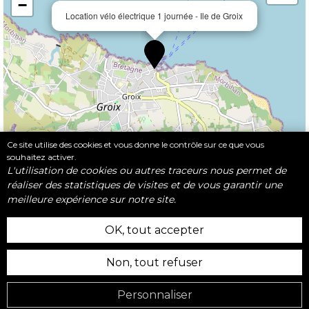
−
Location vélo électrique 1 journée - Ile de Groix
Ce site utilise des cookies et vous donne le contrôle sur ce que vous
souhaitez activer.
Leaflet
|
©
OpenStreetMap
L'utilisation de cookies ou autres traceurs nous permet de
réaliser des statistiques de visites et de vous garantir une
meilleure expérience sur notre site.
OK, tout accepter
Mentions Légales
Non, tout refuser
CGV
Gestion des cookies
Personnaliser