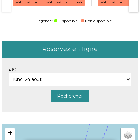
août
août
août
août
août
août
août
août
août
août
août
Légende :
Disponible
Non disponible
Réservez en ligne
Le :
+