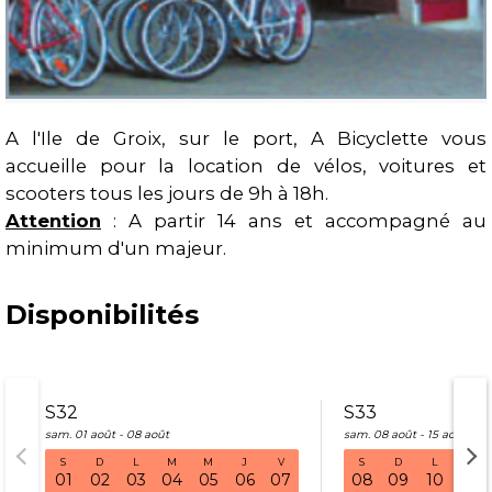
A l'Ile de Groix, sur le port, A Bicyclette vous
accueille pour la location de vélos, voitures et
Présentation
scooters tous les jours de 9h à 18h.
Attention
:
A partir 14 ans et accompagné au
minimum d'un majeur.
Disponibilités
S32
S33
sam. 01 août - 08 août
sam. 08 août - 15 août
S
D
L
M
M
J
V
S
D
L
M
S32 sam. 01 août - 08 août
01
02
03
04
05
06
07
08
09
10
11