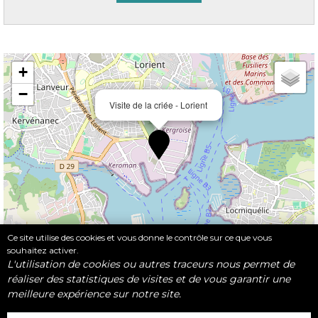
+
−
Visite de la criée - Lorient
Ce site utilise des cookies et vous donne le contrôle sur ce que vous
souhaitez activer.
Leaflet
|
©
OpenStreetMap
L'utilisation de cookies ou autres traceurs nous permet de
réaliser des statistiques de visites et de vous garantir une
meilleure expérience sur notre site.