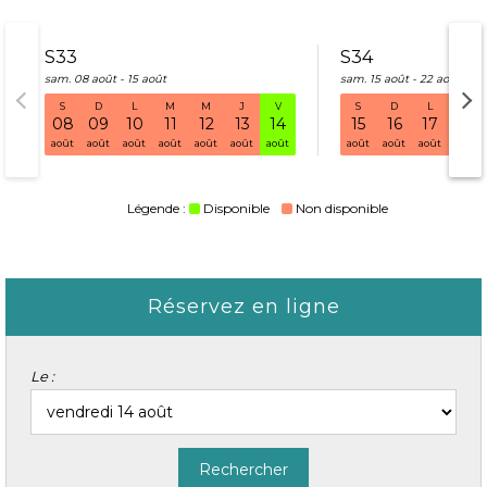
S33
S34
sam. 08 août - 15 août
sam. 15 août - 22 août
S
D
L
M
M
J
V
S
D
L
M
S33 sam. 08 août - 15 août
08
09
10
11
12
13
14
15
16
17
18
août
août
août
août
août
août
août
août
août
août
août
Légende :
Disponible
Non disponible
Réservez en ligne
Le :