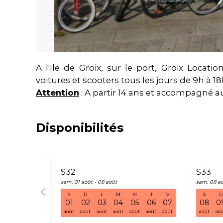
A l'Ile de Groix, sur le port, Groix Locati
voitures et scooters tous les jours de 9h à 18h
Attention
:
A partir 14 ans et accompagné 
Disponibilités
S32
S33
sam. 01 août - 08 août
sam. 08 ao
S
D
L
M
M
J
V
S
D
01
02
03
04
05
06
07
08
0
août
août
août
août
août
août
août
août
ao