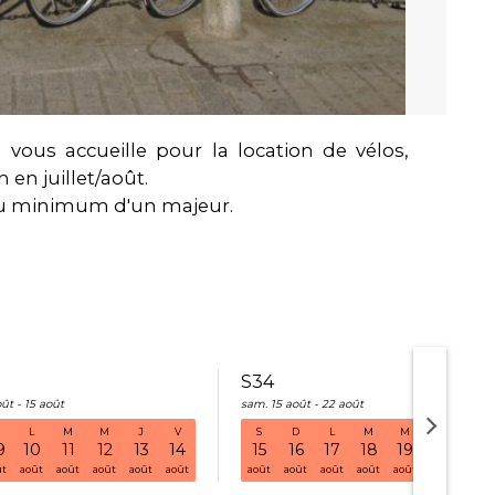
on vous accueille pour la location de vélos,
 en juillet/août.
au minimum d'un majeur.
S34
ût - 15 août
sam. 15 août - 22 août
L
M
M
J
V
S
D
L
M
M
J
V
S32 sam. 01 août - 08 août
9
10
11
12
13
14
15
16
17
18
19
20
21
ût
août
août
août
août
août
août
août
août
août
août
août
août