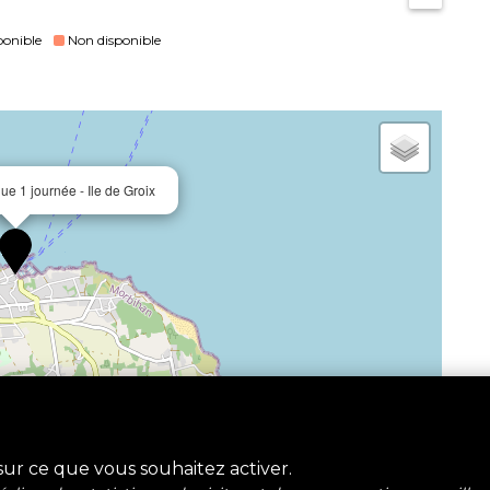
ponible
Non disponible
que 1 journée - Ile de Groix
Leaflet
|
©
OpenStreetMap
 sur ce que vous souhaitez activer.